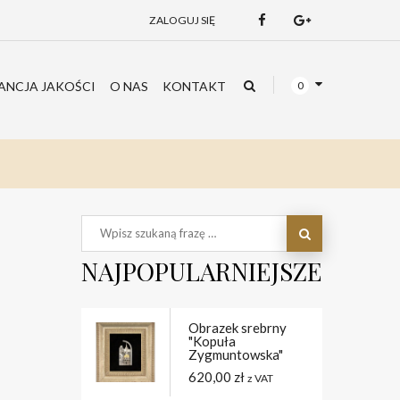
ZALOGUJ SIĘ
NCJA JAKOŚCI
O NAS
KONTAKT
0
NAJPOPULARNIEJSZE
Obrazek srebrny
"Kopuła
Zygmuntowska"
620,00
zł
z VAT