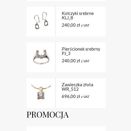
Kolczyki srebrne
KLJ_8
240,00
zł
z VAT
Pierścionek srebrny
PJ_3
240,00
zł
z VAT
Zawieszka złota
WR_512
696,00
zł
z VAT
PROMOCJA