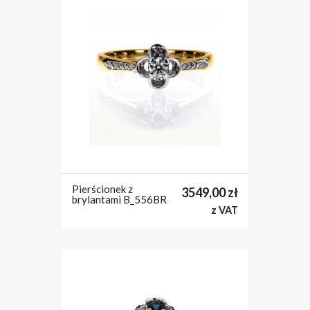
Pierścionek z
3549,00
zł
brylantami B_556BR
z VAT