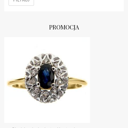
min
max
PROMOCJA