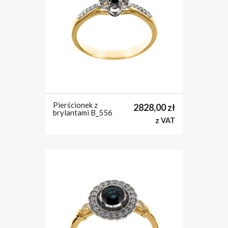
Pierścionek z
2828,00
zł
brylantami B_556
z VAT