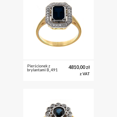
Pierścionek z
4810,00
zł
brylantami B_491
z VAT