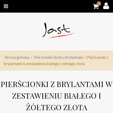
0
Strona główna
/
Pierścionki złote z brylantami
/ Pierścionki z
brylantami w zestawieniu białego i żółtego złota
PIERŚCIONKI Z BRYLANTAMI W
ZESTAWIENIU BIAŁEGO I
ŻÓŁTEGO ZŁOTA