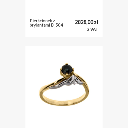
Pierścionek z
2828,00
zł
brylantami B_504
z VAT