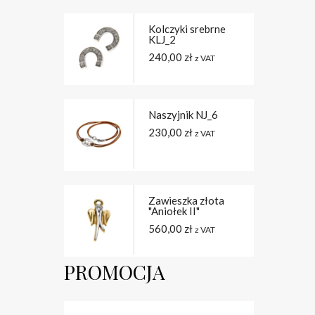
Kolczyki srebrne
KLJ_2
240,00
zł
z VAT
Naszyjnik NJ_6
230,00
zł
z VAT
Zawieszka złota
"Aniołek II"
560,00
zł
z VAT
PROMOCJA