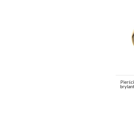
Pierśc
brylan