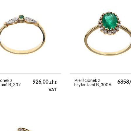
ionek z
Pierścionek z
926,00
zł
6858
z
tami B_337
brylantami B_300A
VAT