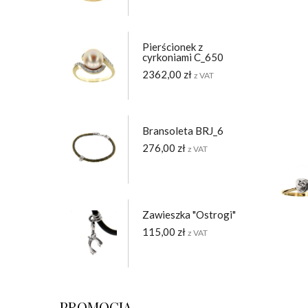
Pierścionek z
cyrkoniami C_650
2362,00
zł
z VAT
Bransoleta BRJ_6
276,00
zł
z VAT
Zawieszka "Ostrogi"
115,00
zł
z VAT
PROMOCJA