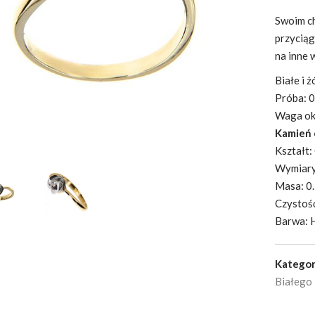
Swoim ch
przyciąg
na inne 
Białe i ż
Próba: 
Waga oko
Kamień 
Kształt:
Wymiary
Masa: 0.
Czystość
Barwa: 
Kategor
Białego 