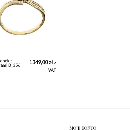
ionek z
1349,00
zł
z
tami B_356
VAT
C
MOJE KONTO