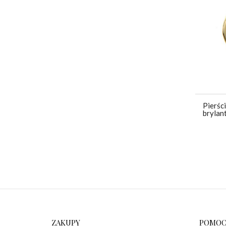
Pierśc
brylan
ZAKUPY
POMO