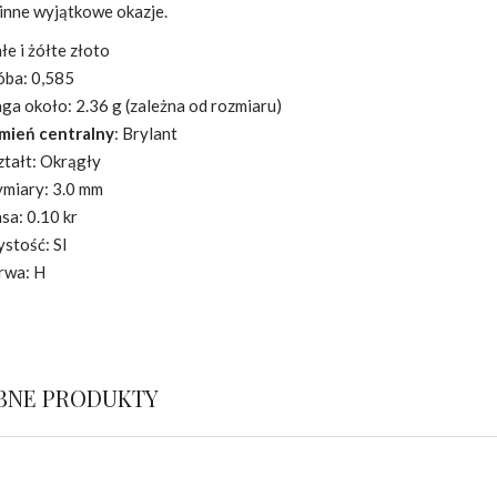
 inne wyjątkowe okazje.
łe i żółte złoto
óba: 0,585
ga około: 2.36 g (zależna od rozmiaru)
mień centralny
: Brylant
ztałt: Okrągły
miary: 3.0 mm
sa: 0.10 kr
ystość: SI
rwa: H
BNE PRODUKTY