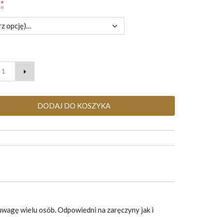
r
*
DODAJ DO KOSZYKA
uwagę wielu osób. Odpowiedni na zaręczyny jak i