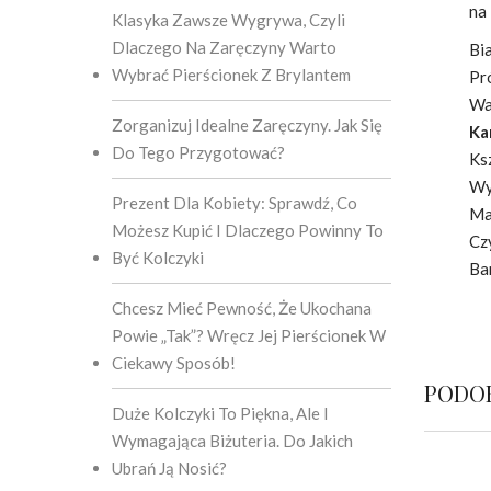
na
Klasyka Zawsze Wygrywa, Czyli
Dlaczego Na Zaręczyny Warto
Bia
Wybrać Pierścionek Z Brylantem
Pr
Wa
Zorganizuj Idealne Zaręczyny. Jak Się
Ka
Do Tego Przygotować?
Ks
Wy
Prezent Dla Kobiety: Sprawdź, Co
Ma
Możesz Kupić I Dlaczego Powinny To
Cz
Być Kolczyki
Ba
Chcesz Mieć Pewność, Że Ukochana
Powie „tak”? Wręcz Jej Pierścionek W
Ciekawy Sposób!
PODO
Duże Kolczyki To Piękna, Ale I
Wymagająca Biżuteria. Do Jakich
Ubrań Ją Nosić?