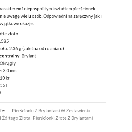
arakterem i niepospolitym kształtem pierścionek
nie uwagę wielu osób. Odpowiedni na zaręczyny jak i
wyjątkowe okazje.
ółte złoto
0,585
ło: 2.36 g (zależna od rozmiaru)
centralny
: Brylant
 Okrągły
: 3.0 mm
10 kr
: SI
H
ie:
Pierścionki Z Brylantami W Zestawieniu
I Żółtego Złota
,
Pierścionki Złote Z Brylantami