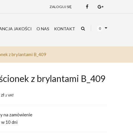
ZALOGUJ SIĘ
NCJA JAKOŚCI
O NAS
KONTAKT
0
onek z brylantami B_409
ścionek z brylantami B_409
0
zł
z VAT
y na zamówienie
 w 10 dni